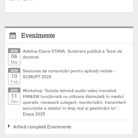
Evenimente
2026
Adelina-Diana STANA, Susținere publică a Tezei de
06
doctorat
Mar
2026
Sesiunea de comunicări pentru aplicații mobile -
10
SCMUPT 2026
Feb
2025
Workshop “Soluție tehnică audio-video inovativă
11
HW&SW funcțională cu utilizare disimulată în mediul
Dec
operativ, necesară culegerii, monitorizării, transmiterii
securizate a datelor în timp real și gestionării lor” -
Etapa 2025
Arhivă completă Evenimente