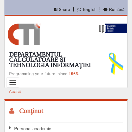
Mergi
la
Share
English
Română
conţinutul
principal
DEPARTAMENTUL
CALCULATOARE ŞI
TEHNOLOGIA INFORMAŢIEI
Programming your future, since
1966.
Toggle
navigation
Acasă
Breadcrumb
Conţinut
Personal academic