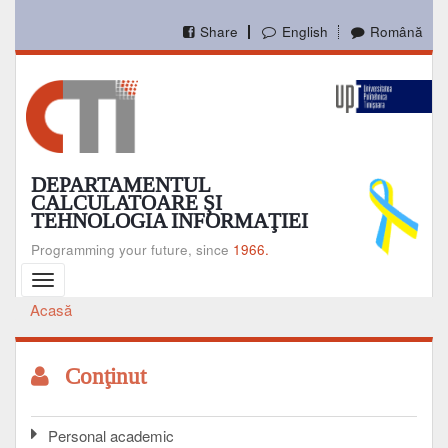
Mergi
la
Share
English
Română
conţinutul
principal
DEPARTAMENTUL
CALCULATOARE ŞI
TEHNOLOGIA INFORMAŢIEI
Programming your future, since
1966.
Toggle
navigation
Acasă
Breadcrumb
Conţinut
Personal academic