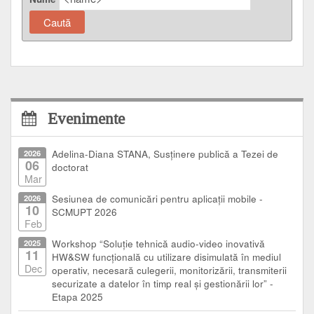
Evenimente
2026
Adelina-Diana STANA, Susținere publică a Tezei de
06
doctorat
Mar
2026
Sesiunea de comunicări pentru aplicații mobile -
10
SCMUPT 2026
Feb
2025
Workshop “Soluție tehnică audio-video inovativă
11
HW&SW funcțională cu utilizare disimulată în mediul
Dec
operativ, necesară culegerii, monitorizării, transmiterii
securizate a datelor în timp real și gestionării lor” -
Etapa 2025