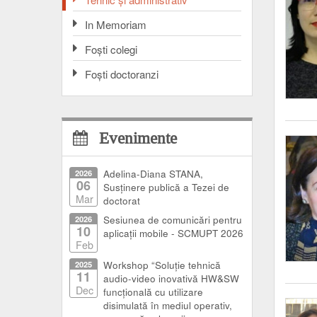
In Memoriam
Foşti colegi
Foşti doctoranzi
Evenimente
2026
Adelina-Diana STANA,
06
Susținere publică a Tezei de
Mar
doctorat
2026
Sesiunea de comunicări pentru
10
aplicații mobile - SCMUPT 2026
Feb
2025
Workshop “Soluție tehnică
11
audio-video inovativă HW&SW
Dec
funcțională cu utilizare
disimulată în mediul operativ,