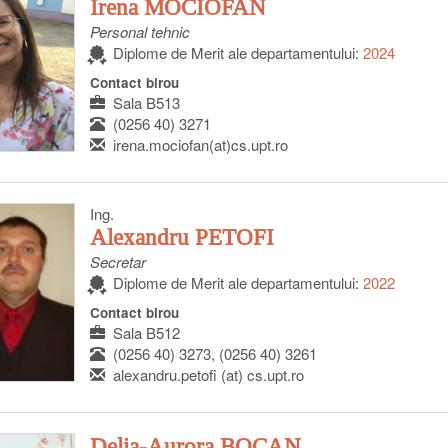
Irena MOCIOFAN
Personal tehnic
Diplome de Merit ale departamentului:
2024
Contact birou
Sala B513
(0256 40) 3271
irena.mociofan(at)cs.upt.ro
Ing.
Alexandru PETOFI
Secretar
Diplome de Merit ale departamentului:
2022
Contact birou
Sala B512
(0256 40) 3273, (0256 40) 3261
alexandru.petofi (at) cs.upt.ro
Delia-Aurora BOCAN