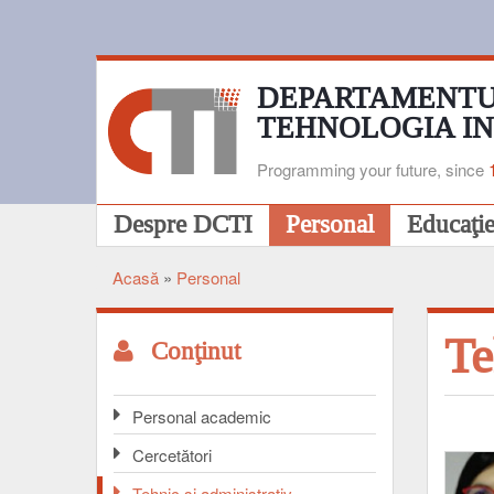
Mergi
la
conţinutul
principal
DEPARTAMENTU
TEHNOLOGIA I
Programming your future, since
Navigare
Despre DCTI
Personal
Educaţi
principală
Acasă
Personal
Breadcrumb
Te
Conţinut
Personal academic
Cercetători
Tehnic și administrativ