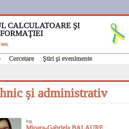
L CALCULATOARE ŞI
NFORMAŢIEI
1966.
e
Cercetare
Ştiri şi evenimente
hnic și administrativ
Ing.
Mioara-Gabriela BALAURE