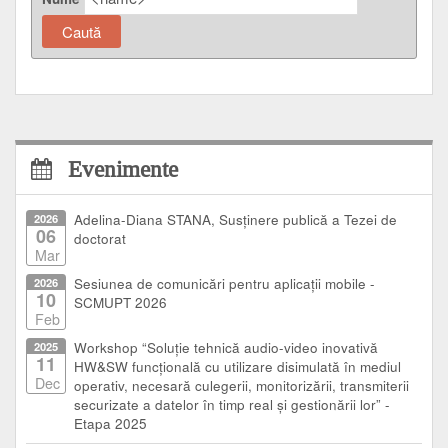
Evenimente
2026
Adelina-Diana STANA, Susținere publică a Tezei de
06
doctorat
Mar
2026
Sesiunea de comunicări pentru aplicații mobile -
10
SCMUPT 2026
Feb
2025
Workshop “Soluție tehnică audio-video inovativă
11
HW&SW funcțională cu utilizare disimulată în mediul
Dec
operativ, necesară culegerii, monitorizării, transmiterii
securizate a datelor în timp real și gestionării lor” -
Etapa 2025