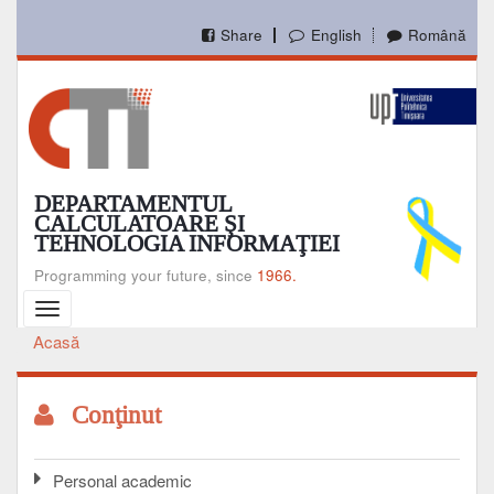
Mergi
la
Share
English
Română
conţinutul
principal
DEPARTAMENTUL
CALCULATOARE ŞI
TEHNOLOGIA INFORMAŢIEI
Programming your future, since
1966.
Toggle
navigation
Acasă
Breadcrumb
Conţinut
Personal academic