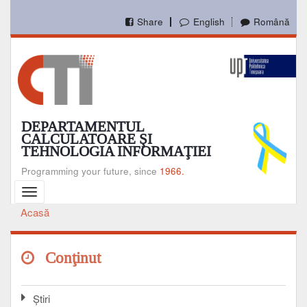
Mergi
la
Share
English
Română
conţinutul
principal
DEPARTAMENTUL
CALCULATOARE ŞI
TEHNOLOGIA INFORMAŢIEI
Programming your future, since
1966.
Toggle
navigation
Acasă
Breadcrumb
Conţinut
Ştiri