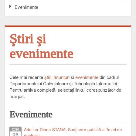
Evenimente
Ştiri şi
evenimente
Cele mai recente
ştiri
,
anunţuri
şi
evenimente
din cadrul
Departamentului Calculatoare şi Tehnologia Informatiei.
Pentru arhiva completă, selectaţi linkul corespunzător de
mai jos.
Evenimente
2026
Adelina-Diana STANA, Susținere publică a Tezei de
06
doctorat