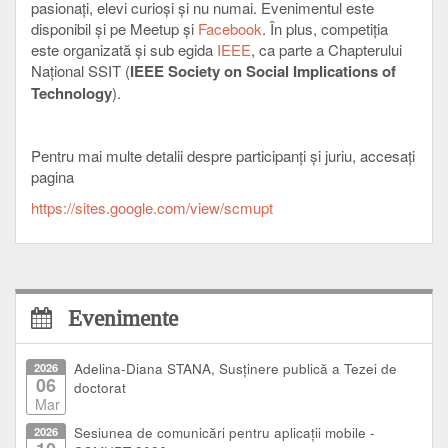
pasionați, elevi curioși și nu numai. Evenimentul este
disponibil și pe Meetup și
Facebook
. În plus, competiția
este organizată și sub egida
IEEE
, ca parte a Chapterului
Național SSIT (
IEEE Society on Social Implications of
Technology
).
Pentru mai multe detalii despre participanți și juriu, accesați
pagina
https://sites.google.com/view/scmupt
Evenimente
2026
Adelina-Diana STANA, Susținere publică a Tezei de
06
doctorat
Mar
2026
Sesiunea de comunicări pentru aplicații mobile -