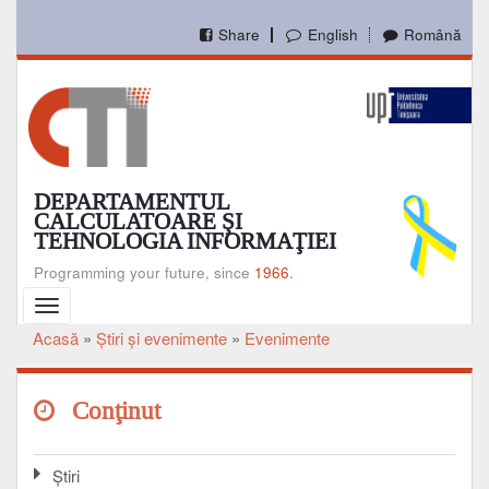
Mergi
la
Share
English
Română
conţinutul
principal
DEPARTAMENTUL
CALCULATOARE ŞI
TEHNOLOGIA INFORMAŢIEI
Programming your future, since
1966.
Toggle
navigation
Acasă
Ştiri şi evenimente
Evenimente
Breadcrumb
Conţinut
Ştiri