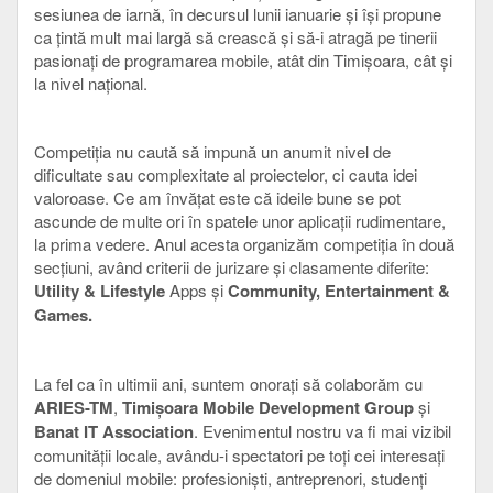
sesiunea de iarnă, în decursul lunii ianuarie și își propune
ca țintă mult mai largă să crească și să-i atragă pe tinerii
pasionați de programarea mobile, atât din Timișoara, cât și
la nivel național.
Competiția nu caută să impună un anumit nivel de
dificultate sau complexitate al proiectelor, ci cauta idei
valoroase. Ce am învățat este că ideile bune se pot
ascunde de multe ori în spatele unor aplicații rudimentare,
la prima vedere. Anul acesta organizăm competiția în două
secțiuni, având criterii de jurizare și clasamente diferite:
Utility & Lifestyle
Apps și
Community, Entertainment &
Games.
La fel ca în ultimii ani, suntem onorați să colaborăm cu
ARIES-TM
,
Timișoara Mobile Development Group
și
Banat IT
Association
. Evenimentul nostru va fi mai vizibil
comunității locale, avându-i spectatori pe toți cei interesați
de domeniul mobile: profesioniști, antreprenori, studenți