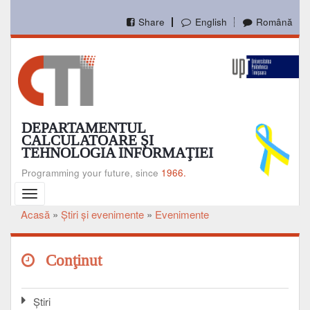
Mergi
la
Share
English
Română
conţinutul
principal
DEPARTAMENTUL
CALCULATOARE ŞI
TEHNOLOGIA INFORMAŢIEI
Programming your future, since
1966.
Toggle
navigation
Acasă
Ştiri şi evenimente
Evenimente
Breadcrumb
Conţinut
Ştiri