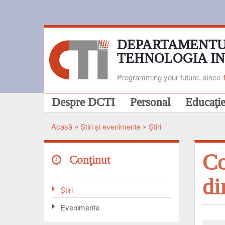
Mergi
la
conţinutul
principal
DEPARTAMENTU
TEHNOLOGIA I
Programming your future, since
Navigare
Despre DCTI
Personal
Educaţi
principală
Acasă
Ştiri şi evenimente
Ştiri
Breadcrumb
Co
Conţinut
di
Ştiri
Evenimente