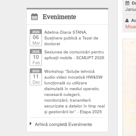
Da
Janua
Evenimente
Au
Mioa
2026
Adelina-Diana STANA,
06
Susținere publică a Tezei de
Mar
doctorat
2026
Sesiunea de comunicări pentru
10
aplicații mobile - SCMUPT 2026
Feb
2025
Workshop “Soluție tehnică
11
audio-video inovativă HW&SW
Dec
funcțională cu utilizare
disimulată în mediul operativ,
necesară culegerii,
monitorizării, transmiterii
securizate a datelor în timp real
și gestionării lor” - Etapa 2025
Arhivă completă Evenimente