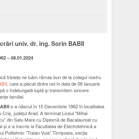
crări univ. dr. ing. Sorin BABII
962 – 08.01.2024
că tristețe ne luăm rămas bun de la colegul nostru
ABII
, care a plecat dintre noi în data de 08 Ianuarie
pă o îndelungată luptă și transmitem sincere
nțe familiei.
ABII
s-a născut în 15 Decembrie 1962 în localitatea
-Criș, județul Arad. A terminat Liceul "Mihai
u" din Satu Mare cu Diplomă de Bacalaureat cu
eal și s-a înscris la Facultatea de Electrotehnică a
ului Politehnic "Traian Vuia" Timișoara, secția