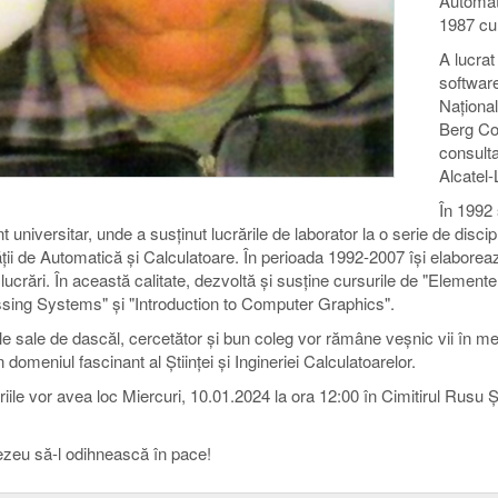
Automati
1987 cu
A lucra
software
Național
Berg Co
consulta
Alcatel-
În 1992
t universitar, unde a susținut lucrările de laborator la o serie de disci
ții de Automatică și Calculatoare. În perioada 1992-2007 își elaborea
lucrări. În această calitate, dezvoltă și susține cursurile de "Element
sing Systems" și "Introduction to Computer Graphics".
ile sale de dascăl, cercetător și bun coleg vor rămâne veșnic vii în mem
 în domeniul fascinant al Științei și Ingineriei Calculatoarelor.
iile vor avea loc Miercuri, 10.01.2024 la ora 12:00 în Cimitirul Rusu 
eu să-l odihnească în pace!