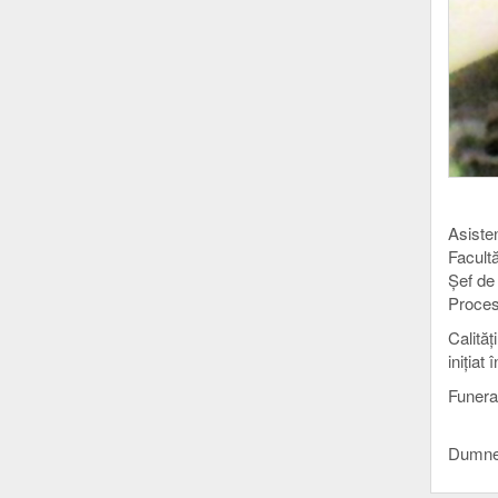
Asisten
Facultă
Șef de 
Proces
Calităț
inițiat
Funerar
Dumnez