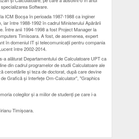
zări și Calculatoare, pe care a absolvit-o în anul
 specializarea Software.
t la ICM Bocșa în perioada 1987-1988 ca inginer
, iar între 1988-1992 în cadrul Ministerului Apărării
e. Între anii 1994-1998 a fost Project Manager la
mputers Timisoara. A fost, de asemenea, expert
nt în domeniul IT și telecomunicații pentru compania
Lucent între 2002-2014.
 s-a alăturat Departamentului de Calculatoare UPT ca
pline din cadrul programelor de studii Calculatoare ale
ză cercetările și teza de doctorat, după care devine
e de Grafică și Interfețe Om-Calculator", "Graphics
oria colegilor și a miilor de studenți pe care i-a
Șirianu Timișoara.