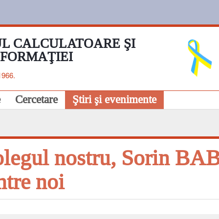
L CALCULATOARE ŞI
NFORMAŢIEI
1966.
e
Cercetare
Ştiri şi evenimente
legul nostru, Sorin BABI
ntre noi