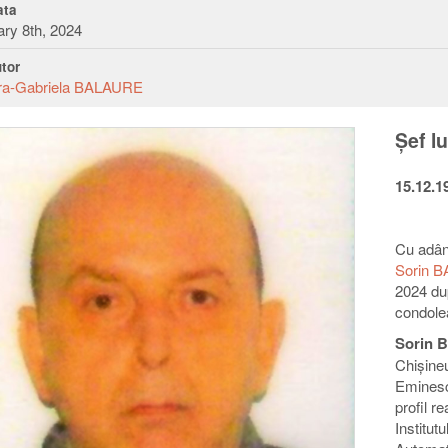
ta
ry 8th, 2024
tor
ra-Gabriela BALAURE
Șef lu
15.12.1
Cu adân
Sorin B
2024 du
condolea
Sorin B
Chișineu
Eminesc
profil r
Institut