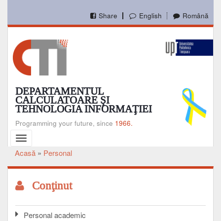
Mergi
la
Share
English
Română
conţinutul
principal
DEPARTAMENTUL
CALCULATOARE ŞI
TEHNOLOGIA INFORMAŢIEI
Programming your future, since
1966.
Toggle
navigation
Acasă
Personal
Breadcrumb
Conţinut
Personal academic