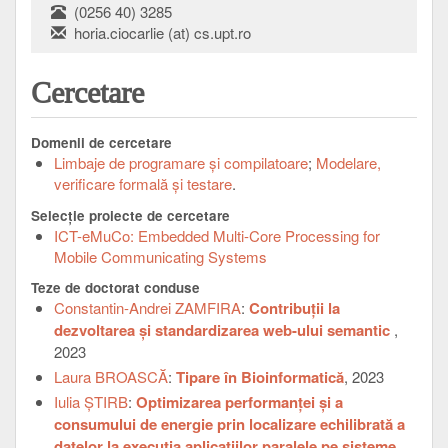
(0256 40) 3285
horia.ciocarlie (at) cs.upt.ro
Cercetare
Domenii de cercetare
Limbaje de programare şi compilatoare
Modelare,
verificare formală şi testare
Selecţie proiecte de cercetare
ICT-eMuCo: Embedded Multi-Core Processing for
Mobile Communicating Systems
Teze de doctorat conduse
Constantin-Andrei ZAMFIRA
:
Contribuții la
dezvoltarea și standardizarea web-ului semantic
,
2023
Laura BROASCĂ
:
Tipare în Bioinformatică
, 2023
Iulia ȘTIRB
:
Optimizarea performanței și a
consumului de energie prin localizare echilibrată a
datelor la execuția aplicațiilor paralele pe sisteme