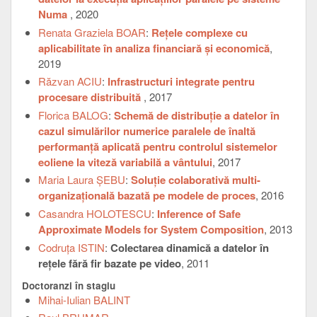
Numa
, 2020
Renata Graziela BOAR
:
Rețele complexe cu
aplicabilitate în analiza financiară și economică
,
2019
Răzvan ACIU
:
Infrastructuri integrate pentru
procesare distribuită
, 2017
Florica BALOG
:
Schemă de distribuție a datelor în
cazul simulărilor numerice paralele de înaltă
performanță aplicată pentru controlul sistemelor
eoliene la viteză variabilă a vântului
, 2017
Maria Laura ȘEBU
:
Soluție colaborativă multi-
organizațională bazată pe modele de proces
, 2016
Casandra HOLOTESCU
:
Inference of Safe
Approximate Models for System Composition
, 2013
Codruța ISTIN
:
Colectarea dinamică a datelor în
reţele fără fir bazate pe video
, 2011
Doctoranzi în stagiu
Mihai-Iulian BALINT