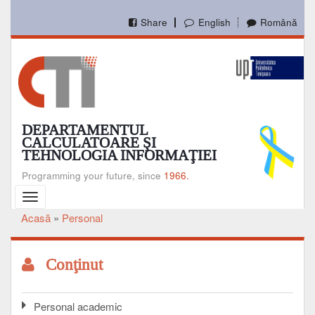
Mergi
la
Share
English
Română
conţinutul
principal
DEPARTAMENTUL
CALCULATOARE ŞI
TEHNOLOGIA INFORMAŢIEI
Programming your future, since
1966.
Toggle
navigation
Acasă
Personal
Breadcrumb
Conţinut
Personal academic