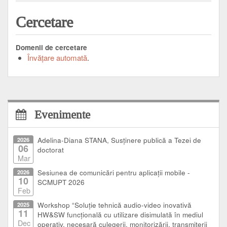
Cercetare
Domenii de cercetare
Învăţare automată
Evenimente
2026
Adelina-Diana STANA, Susținere publică a Tezei de
06
doctorat
Mar
2026
Sesiunea de comunicări pentru aplicații mobile -
10
SCMUPT 2026
Feb
2025
Workshop “Soluție tehnică audio-video inovativă
11
HW&SW funcțională cu utilizare disimulată în mediul
Dec
operativ, necesară culegerii, monitorizării, transmiterii