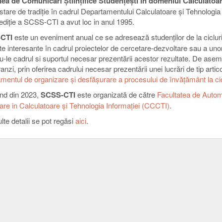
ea de Comunicări Ştiinţifice Studenţeşti în domeniul Calculatoa
tare de tradiţie în cadrul Departamentului Calculatoare şi Tehnologia 
ediție a SCSS-CTI a avut loc in anul 1995.
CTI
este un eveniment anual ce se adresează studenților de la cicluri
te interesante în cadrul proiectelor de cercetare-dezvoltare sau a unor
u-le cadrul si suportul necesar prezentării acestor rezultate. De asem
nzi, prin oferirea cadrului necesar prezentării unei lucrări de tip artico
mentul de organizare şi desfăşurare a procesului de învăţământ la cic
nd din 2023,
SCSS-CTI
este organizată de către
Facultatea de Autom
are in Calculatoare şi Tehnologia Informaţiei (CCCTI)
.
te detalii se pot regăsi
aici
.