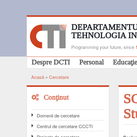
Mergi
la
conţinutul
principal
DEPARTAMENTU
TEHNOLOGIA I
Programming your future, since
Navigare
Despre DCTI
Personal
Educaţi
principală
Acasă
Cercetare
Breadcrumb
SC
Conţinut
St
Domenii de cercetare
Centrul de cercetare CCCTI
Proiecte de cercetare