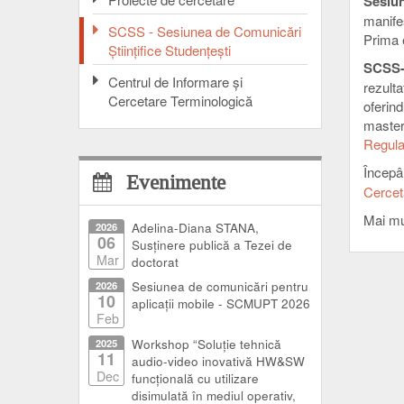
Sesiun
manifes
SCSS - Sesiunea de Comunicări
Prima 
Ştiinţifice Studenţeşti
SCSS-
Centrul de Informare şi
rezulta
Cercetare Terminologică
oferind
mastera
Regula
Începâ
Evenimente
Cercet
Mai mul
2026
Adelina-Diana STANA,
06
Susținere publică a Tezei de
Mar
doctorat
2026
Sesiunea de comunicări pentru
10
aplicații mobile - SCMUPT 2026
Feb
2025
Workshop “Soluție tehnică
11
audio-video inovativă HW&SW
Dec
funcțională cu utilizare
disimulată în mediul operativ,