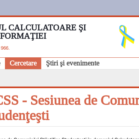
L CALCULATOARE ŞI
NFORMAŢIEI
1966.
e
Cercetare
Ştiri şi evenimente
SS - Sesiunea de Comunic
udenţeşti