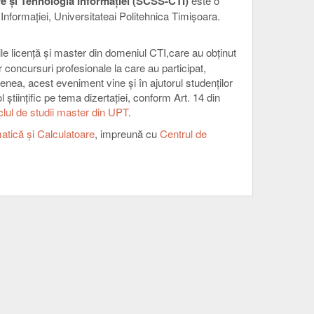
re şi Tehnologia Informaţiei (SCSS-CTI)
este o
Informaţiei, Universitateai Politehnica Timişoara.
le licență și master din domeniul CTI,care au obținut
 concursuri profesionale la care au participat,
enea, acest eveniment vine şi în ajutorul studenţilor
l științific pe tema dizertaţiei, conform Art. 14 din
lul de studii master din UPT
.
atică și Calculatoare
, impreună cu
Centrul de