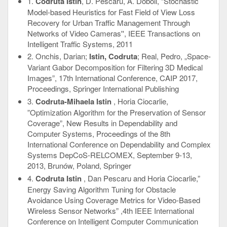
1.
Codruta Istin
, D. Pescaru, A. Doboli, “Stochastic
Model-based Heuristics for Fast Field of View Loss
Recovery for Urban Traffic Management Through
Networks of Video Cameras'', IEEE Transactions on
Intelligent Traffic Systems, 2011
2. Onchis, Darian;
Istin, Codruta
; Real, Pedro, „Space-
Variant Gabor Decomposition for Filtering 3D Medical
Images”, 17th International Conference, CAIP 2017,
Proceedings, Springer International Publishing
3.
Codruta-Mihaela Istin
, Horia Ciocarlie,
”Optimization Algorithm for the Preservation of Sensor
Coverage”, New Results in Dependability and
Computer Systems, Proceedings of the 8th
International Conference on Dependability and Complex
Systems DepCoS-RELCOMEX, September 9-13,
2013, Brunów, Poland, Springer
4.
Codruta Istin
, Dan Pescaru and Horia Ciocarlie,”
Energy Saving Algorithm Tuning for Obstacle
Avoidance Using Coverage Metrics for Video-Based
Wireless Sensor Networks” ,4th IEEE International
Conference on Intelligent Computer Communication