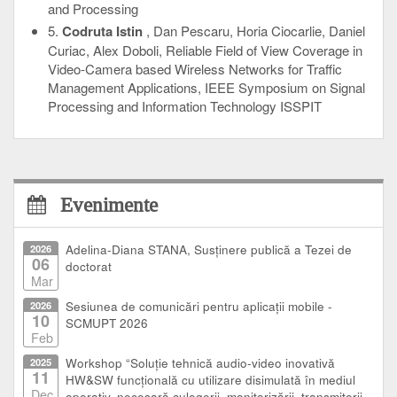
and Processing
5.
Codruta Istin
, Dan Pescaru, Horia Ciocarlie, Daniel
Curiac, Alex Doboli, Reliable Field of View Coverage in
Video-Camera based Wireless Networks for Traffic
Management Applications, IEEE Symposium on Signal
Processing and Information Technology ISSPIT
Evenimente
2026
Adelina-Diana STANA, Susținere publică a Tezei de
06
doctorat
Mar
2026
Sesiunea de comunicări pentru aplicații mobile -
10
SCMUPT 2026
Feb
2025
Workshop “Soluție tehnică audio-video inovativă
11
HW&SW funcțională cu utilizare disimulată în mediul
Dec
operativ, necesară culegerii, monitorizării, transmiterii