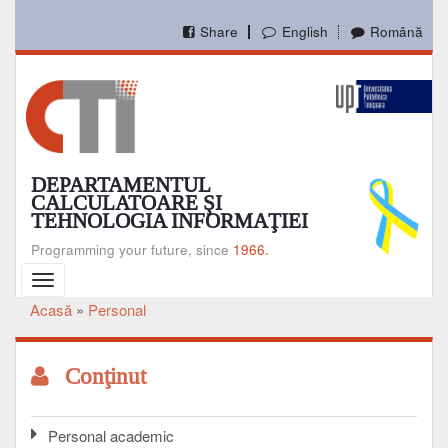
Mergi
la
Share
English
Română
conţinutul
principal
DEPARTAMENTUL
CALCULATOARE ŞI
TEHNOLOGIA INFORMAŢIEI
Programming your future, since
1966.
Toggle
navigation
Acasă
Personal
Breadcrumb
Conţinut
Personal academic