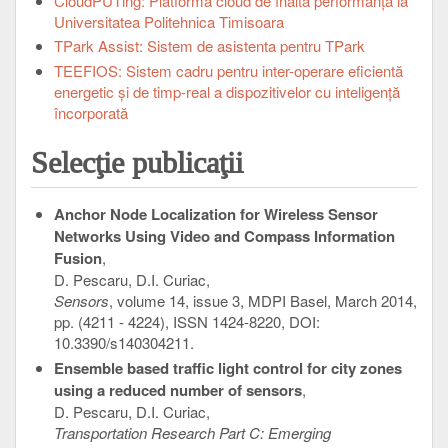
CloudPUTing: Platformă cloud de înaltă performanță la
Universitatea Politehnica Timisoara
TPark Assist: Sistem de asistenta pentru TPark
TEEFIOS: Sistem cadru pentru inter-operare eficientă
energetic şi de timp-real a dispozitivelor cu inteligenţă
încorporată
Selecţie publicaţii
Anchor Node Localization for Wireless Sensor
Networks Using Video and Compass Information
Fusion
,
D. Pescaru, D.I. Curiac,
Sensors
, volume 14, issue 3, MDPI Basel, March 2014,
pp. (4211 - 4224), ISSN 1424-8220, DOI:
10.3390/s140304211.
Ensemble based traffic light control for city zones
using a reduced number of sensors
,
D. Pescaru, D.I. Curiac,
Transportation Research Part C: Emerging