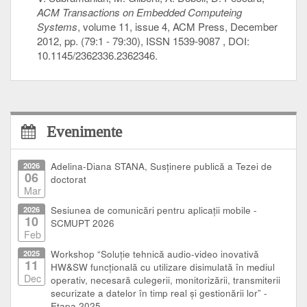
ACM Transactions on Embedded Computeing
Systems
, volume 11, issue 4, ACM Press, December
2012, pp. (79:1 - 79:30), ISSN 1539-9087 , DOI:
10.1145/2362336.2362346.
Evenimente
2026
Adelina-Diana STANA, Susținere publică a Tezei de
06
doctorat
Mar
2026
Sesiunea de comunicări pentru aplicații mobile -
10
SCMUPT 2026
Feb
2025
Workshop “Soluție tehnică audio-video inovativă
11
HW&SW funcțională cu utilizare disimulată în mediul
Dec
operativ, necesară culegerii, monitorizării, transmiterii
securizate a datelor în timp real și gestionării lor” -
Etapa 2025