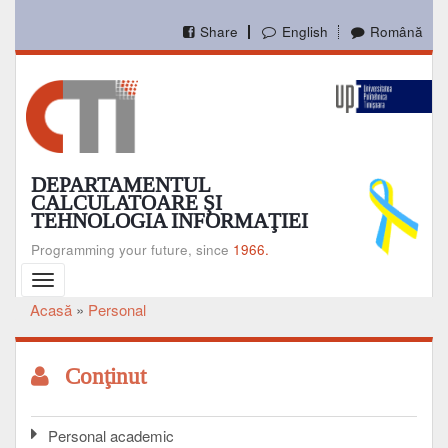
Mergi
la
Share
English
Română
conţinutul
principal
DEPARTAMENTUL
CALCULATOARE ŞI
TEHNOLOGIA INFORMAŢIEI
Programming your future, since
1966.
Toggle
navigation
Acasă
Personal
Breadcrumb
Conţinut
Personal academic