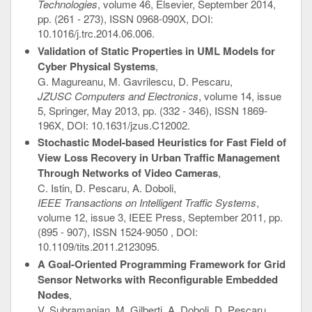
Technologies
, volume 46, Elsevier, September 2014,
pp. (261 - 273), ISSN 0968-090X, DOI:
10.1016/j.trc.2014.06.006.
Validation of Static Properties in UML Models for
Cyber Physical Systems
,
G. Magureanu, M. Gavrilescu, D. Pescaru,
JZUSC Computers and Electronics
, volume 14, issue
5, Springer, May 2013, pp. (332 - 346), ISSN 1869-
196X, DOI: 10.1631/jzus.C12002.
Stochastic Model-based Heuristics for Fast Field of
View Loss Recovery in Urban Traffic Management
Through Networks of Video Cameras
,
C. Istin, D. Pescaru, A. Doboli,
IEEE Transactions on Intelligent Traffic Systems
,
volume 12, issue 3, IEEE Press, September 2011, pp.
(895 - 907), ISSN 1524-9050 , DOI:
10.1109/tits.2011.2123095.
A Goal-Oriented Programming Framework for Grid
Sensor Networks with Reconfigurable Embedded
Nodes
,
V. Subramanian, M. Gilberti, A. Doboli, D. Pescaru,