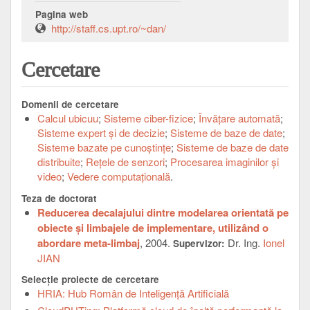
Pagina web
http://staff.cs.upt.ro/~dan/
Cercetare
Domenii de cercetare
Calcul ubicuu
Sisteme ciber-fizice
Învăţare automată
Sisteme expert şi de decizie
Sisteme de baze de date
Sisteme bazate pe cunoştinţe
Sisteme de baze de date
distribuite
Reţele de senzori
Procesarea imaginilor şi
video
Vedere computaţională
Teza de doctorat
Reducerea decalajului dintre modelarea orientată pe
obiecte şi limbajele de implementare, utilizând o
abordare meta-limbaj
, 2004.
Dr. Ing.
Ionel
Supervizor:
JIAN
Selecţie proiecte de cercetare
HRIA: Hub Român de Inteligență Artificială