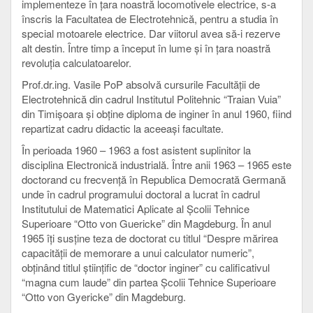
implementeze în ţara noastră locomotivele electrice, s-a
înscris la Facultatea de Electrotehnică, pentru a studia în
special motoarele electrice. Dar viitorul avea să-i rezerve
alt destin. Între timp a început în lume şi în ţara noastră
revoluţia calculatoarelor.
Prof.dr.ing. Vasile PoP absolvă cursurile Facultăţii de
Electrotehnică din cadrul Institutul Politehnic “Traian Vuia”
din Timişoara şi obţine diploma de inginer în anul 1960, fiind
repartizat cadru didactic la aceeaşi facultate.
În perioada 1960 – 1963 a fost asistent suplinitor la
disciplina Electronică industrială. Între anii 1963 – 1965 este
doctorand cu frecvenţă în Republica Democrată Germană
unde în cadrul programului doctoral a lucrat în cadrul
Institutului de Matematici Aplicate al Şcolii Tehnice
Superioare “Otto von Guericke” din Magdeburg. În anul
1965 îţi susţine teza de doctorat cu titlul “Despre mărirea
capacităţii de memorare a unui calculator numeric”,
obţinând titlul ştiinţific de “doctor inginer” cu calificativul
“magna cum laude” din partea Şcolii Tehnice Superioare
“Otto von Gyericke” din Magdeburg.