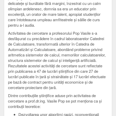
delicateţe şi bunătate fără margini, înzestrat cu un calm
olimpian ardelenesc, domnia sa era un educator prin
excelenţă, un orator de mare talent, apropiat studenţilor
care întotdeauna umpleau amfiteatrele şi sălile de curs
pentru a-l audia.
Activitatea de cercetare a profesorului Pop Vasile s-a
desfăşurat cu precădere în cadrul laboratoarelor Catedrei
de Calculatoare, transformată ulterior în Catedra de
Automatizări şi Calculatoare, abordând probleme privind
aritmetica sistemelor de calcul, memoriilor calculatoarelor,
structura sistemelor de calcul şi inteligenţă artificială.
Rezultatele acestei activităţi de cercetare sunt reflectate
prin publicarea a 47 de lucrări ştiinţifice din care 27 de
lucrări publicate în ţară şi strainătate şi 17 lucrări efectuate
pe bază de contract pentru unităţi economice şi de
cercetare-proiectare din ţară.
Dintre contribuţiile ştiinţifice aduse prin activitatea de
cercetare a prof.dr.ing. Vasile Pop se pot menţiona ca şi
contribuţii teoretice:
Dezvoltarea unor algoritmi rapizi, nconvenţionali