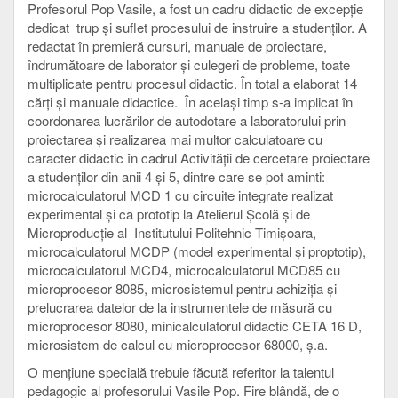
Profesorul Pop Vasile, a fost un cadru didactic de excepţie
dedicat trup şi suflet procesului de instruire a studenţilor. A
redactat în premieră cursuri, manuale de proiectare,
îndrumătoare de laborator şi culegeri de probleme, toate
multiplicate pentru procesul didactic. În total a elaborat 14
cărţi şi manuale didactice. În acelaşi timp s-a implicat în
coordonarea lucrărilor de autodotare a laboratorului prin
proiectarea şi realizarea mai multor calculatoare cu
caracter didactic în cadrul Activităţii de cercetare proiectare
a studenţilor din anii 4 şi 5, dintre care se pot aminti:
microcalculatorul MCD 1 cu circuite integrate realizat
experimental şi ca prototip la Atelierul Şcolă şi de
Microproducţie al Institutului Politehnic Timişoara,
microcalculatorul MCDP (model experimental şi proptotip),
microcalculatorul MCD4, microcalculatorul MCD85 cu
microprocesor 8085, microsistemul pentru achiziţia şi
prelucrarea datelor de la instrumentele de măsură cu
microprocesor 8080, minicalculatorul didactic CETA 16 D,
microsistem de calcul cu microprocesor 68000, ş.a.
O menţiune specială trebuie făcută referitor la talentul
pedagogic al profesorului Vasile Pop. Fire blândă, de o