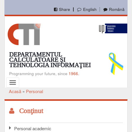
Mergi
la
Share
English
Română
conţinutul
principal
DEPARTAMENTUL
CALCULATOARE ŞI
TEHNOLOGIA INFORMAŢIEI
Programming your future, since
1966.
Toggle
navigation
Acasă
Personal
Breadcrumb
Conţinut
Personal academic