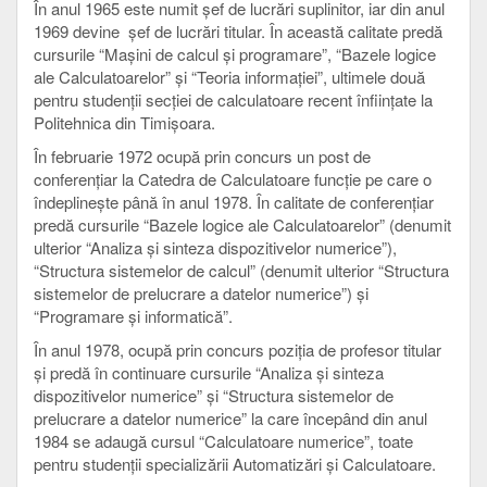
În anul 1965 este numit şef de lucrări suplinitor, iar din anul
1969 devine şef de lucrări titular. În această calitate predă
cursurile “Maşini de calcul şi programare”, “Bazele logice
ale Calculatoarelor” şi “Teoria informaţiei”, ultimele două
pentru studenţii secţiei de calculatoare recent înfiinţate la
Politehnica din Timişoara.
În februarie 1972 ocupă prin concurs un post de
conferenţiar la Catedra de Calculatoare funcţie pe care o
îndeplineşte până în anul 1978. În calitate de conferenţiar
predă cursurile “Bazele logice ale Calculatoarelor” (denumit
ulterior “Analiza şi sinteza dispozitivelor numerice”),
“Structura sistemelor de calcul” (denumit ulterior “Structura
sistemelor de prelucrare a datelor numerice”) şi
“Programare şi informatică”.
În anul 1978, ocupă prin concurs poziţia de profesor titular
şi predă în continuare cursurile “Analiza şi sinteza
dispozitivelor numerice” şi “Structura sistemelor de
prelucrare a datelor numerice” la care începând din anul
1984 se adaugă cursul “Calculatoare numerice”, toate
pentru studenţii specializării Automatizări şi Calculatoare.