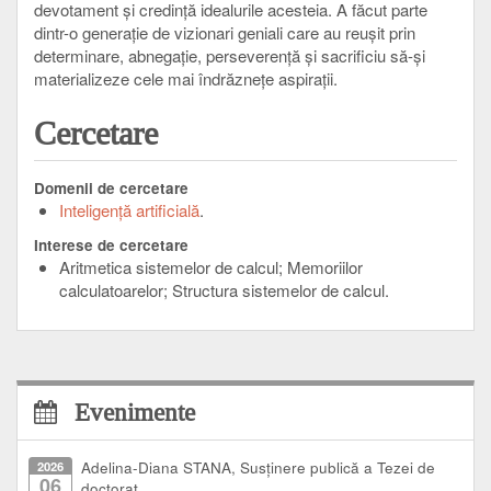
devotament şi credinţă idealurile acesteia. A făcut parte
dintr-o generaţie de vizionari geniali care au reuşit prin
determinare, abnegaţie, perseverenţă şi sacrificiu să-şi
materializeze cele mai îndrăzneţe aspiraţii.
Cercetare
Domenii de cercetare
Inteligenţă artificială
Interese de cercetare
Aritmetica sistemelor de calcul; Memoriilor
calculatoarelor; Structura sistemelor de calcul.
Evenimente
2026
Adelina-Diana STANA, Susținere publică a Tezei de
06
doctorat