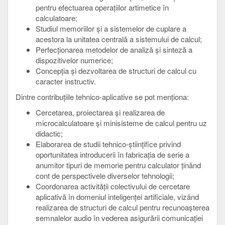
pentru efectuarea operaţiilor artimetice în
calculatoare;
Studiul memoriilor şi a sistemelor de cuplare a
acestora la unitatea centrală a sistemului de calcul;
Perfecţionarea metodelor de analiză şi sinteză a
dispozitivelor numerice;
Concepţia şi dezvoltarea de structuri de calcul cu
caracter instructiv.
Dintre contribuţiile tehnico-aplicative se pot menţiona:
Cercetarea, proiectarea şi realizarea de
microcalculatoare şi minisisteme de calcul pentru uz
didactic;
Elaborarea de studii tehnico-ştiinţifice privind
oportunitatea introducerii în fabricaţia de serie a
anumitor tipuri de memorie pentru calculator ţinând
cont de perspectivele diverselor tehnologii;
Coordonarea activităţii colectivului de cercetare
aplicativă în domeniul inteligenţei artificiale, vizând
realizarea de structuri de calcul pentru recunoaşterea
semnalelor audio în vederea asigurării comunicaţiei