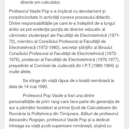
directe om-calculator.
Profesorul Vasile Pop s-a implicat cu devotament şi
conştinciozitate în activităţi conexe procesului didactic.
Dintre responsabilităţile pe care le-a îndeplinit de-a lungul
anilor se pot evidenţia poziţia de director educativ al
căminelor studenţeşti ale Facultăţii de Electrotehnică (1971-
72), membru al Consiliului Profesoral al Facultăţii de
Electrotehnică (1972-1980), secretar ştiinţific al Biroului
Consiliului Profesoral al Facultăţii de Electrotehnică (1972-
1976), prodecan al Facultăţii de Electrotehnică (1976,1977),
preşedinte al Comisiei de Judecată din I.P.T.(1980-1984) şi
multe altele.
Se stinge din viaţă răpus de o boală nemiloasă la
data de 14 mai 1990.
Profesorul Pop Vasile a fost una dintre
personalităţile de prim rang care face parte din generaţia de
aur a părinţilor fondatori ai primei Şcoli de Calculatoare din
România la Politehnica din Timişoara. Alături de profesorul
Alexandru Rogojan, profesorul Vasile Pop şi-a dedicat
întreaga sa viaţă şcolii superioare româneşti, slujind cu