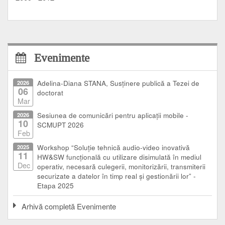
Evenimente
2026
Adelina-Diana STANA, Susținere publică a Tezei de
06
doctorat
Mar
2026
Sesiunea de comunicări pentru aplicații mobile -
10
SCMUPT 2026
Feb
2025
Workshop “Soluție tehnică audio-video inovativă
11
HW&SW funcțională cu utilizare disimulată în mediul
Dec
operativ, necesară culegerii, monitorizării, transmiterii
securizate a datelor în timp real și gestionării lor” -
Etapa 2025
Arhivă completă Evenimente