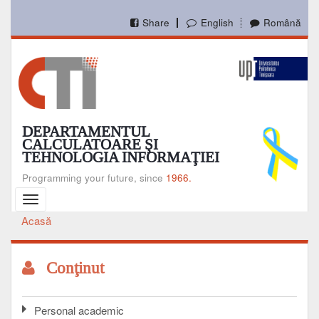
Mergi
la
Share
English
Română
conţinutul
principal
DEPARTAMENTUL
CALCULATOARE ŞI
TEHNOLOGIA INFORMAŢIEI
Programming your future, since
1966.
Toggle
navigation
Acasă
Breadcrumb
Conţinut
Personal academic