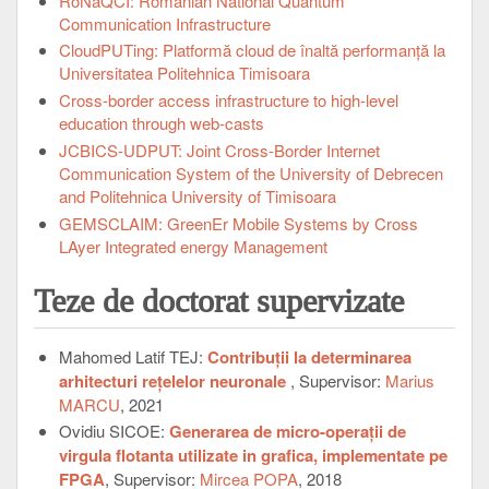
RoNaQCI: Romanian National Quantum
Communication Infrastructure
CloudPUTing: Platformă cloud de înaltă performanță la
Universitatea Politehnica Timisoara
Cross-border access infrastructure to high-level
education through web-casts
JCBICS-UDPUT: Joint Cross-Border Internet
Communication System of the University of Debrecen
and Politehnica University of Timisoara
GEMSCLAIM: GreenEr Mobile Systems by Cross
LAyer Integrated energy Management
Teze de doctorat supervizate
Mahomed Latif TEJ:
Contribuții la determinarea
arhitecturi rețelelor neuronale
, Supervisor:
Marius
MARCU
, 2021
Ovidiu SICOE:
Generarea de micro-operații de
virgula flotanta utilizate in grafica, implementate pe
FPGA
, Supervisor:
Mircea POPA
, 2018