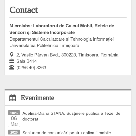
Contact
Microlabs: Laboratorul de Calcul Mobil, Rețele de
Senzori și Sisteme Încorporate
Departamentul Calculatoare și Tehnologia Informației
Universitatea Politehnica Timișoara
2, Vasile Pârvan Bvd., 300223, Timișoara, România
Sala B414
(0256 40) 3263
Evenimente
2026
Adelina-Diana STANA, Susținere publică a Tezei de
06
doctorat
Mar
2026
Sesiunea de comunicări pentru aplicații mobile -