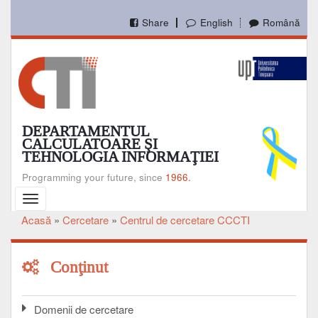
Mergi
la
Share
English
Română
conţinutul
principal
DEPARTAMENTUL
CALCULATOARE ŞI
TEHNOLOGIA INFORMAŢIEI
Programming your future, since
1966.
Toggle
navigation
Acasă
Cercetare
Centrul de cercetare CCCTI
Breadcrumb
Conţinut
Domenii de cercetare